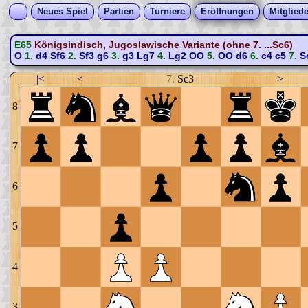
Neues Spiel
Partien
Turniere
Eröffnungen
Mitgliede
E65
Königsindisch, Jugoslawische Variante (ohne 7. ...Sc6)
O
1.
d4
Sf6
2.
Sf3
g6
3.
g3
Lg7
4.
Lg2
OO
5.
OO
d6
6.
c4
c5
7.
S
|<
<
7.
Sc3
>
8
7
6
5
4
3