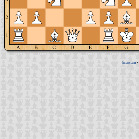
2
1
A
B
C
D
E
F
G
Impressum
•