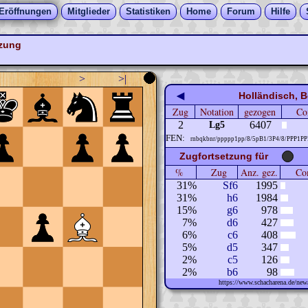
Eröffnungen
Mitglieder
Statistiken
Home
Forum
Hilfe
tzung
>
>|
◀
Holländisch, 
Zug
Notation
gezogen
Co
2
6407
Lg5
FEN:
rnbqkbnr/ppppp1pp/8/5pB1/3P4/8/PPP1P
Zugfortsetzung für
%
Zug
Anz. gez.
Com
31%
Sf6
1995
31%
h6
1984
15%
g6
978
7%
d6
427
6%
c6
408
5%
d5
347
2%
c5
126
2%
b6
98
https://www.schacharena.de/n