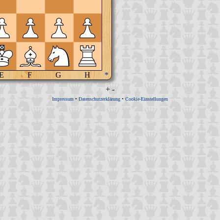
E
F
G
H
*
+
-
Impressum
•
Datenschutzerklärung
•
Cookie-Einstellungen