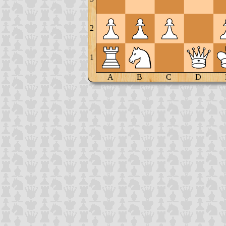
2
1
A
B
C
D