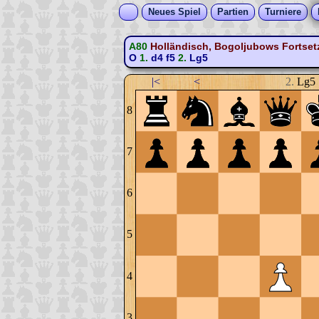
Neues Spiel
Partien
Turniere
A80
Holländisch, Bogoljubows Fortse
O
1.
d4
f5
2.
Lg5
|<
<
2.
Lg5
8
7
6
5
4
3