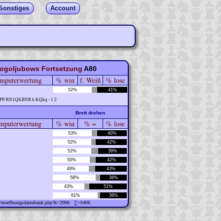
Sonstiges
Account
Bogoljubows Fortsetzung
A80
mputerwertung
% win
f. Weiß
% lose
52%
41%
PPP/RN1QKBNR b KQkq - 1 2
Brett drehen
puterwertung
% win
% =
% lose
53%
40%
52%
42%
52%
39%
50%
42%
49%
43%
58%
36%
43%
51%
61%
36%
ew/eroeffnungsdatenbank.php?k=2966 ∑=6406