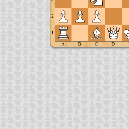
2
1
A
B
C
D