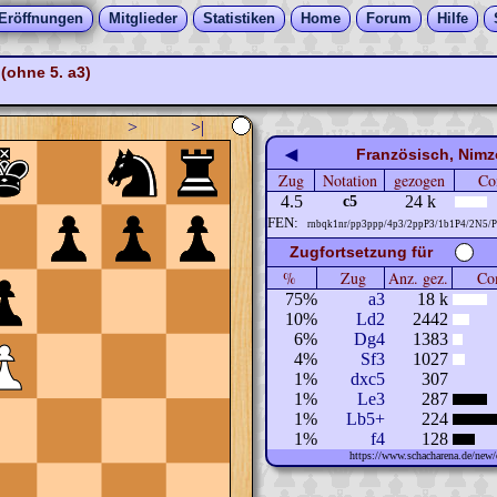
Eröffnungen
Mitglieder
Statistiken
Home
Forum
Hilfe
(ohne 5. a3)
>
>|
◀
Französisch, Nimz
Zug
Notation
gezogen
Co
4.5
24 k
c5
FEN:
rnbqk1nr/pp3ppp/4p3/2ppP3/1b1P4/2N5
Zugfortsetzung für
%
Zug
Anz. gez.
Com
75%
a3
18 k
10%
Ld2
2442
6%
Dg4
1383
4%
Sf3
1027
1%
dxc5
307
1%
Le3
287
1%
Lb5+
224
1%
f4
128
https://www.schacharena.de/ne