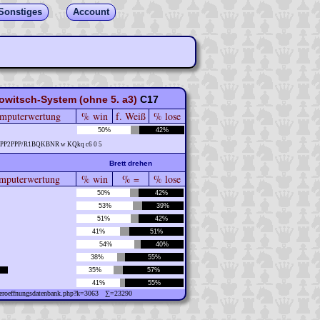
Sonstiges
Account
owitsch-System (ohne 5. a3)
C17
mputerwertung
% win
f. Weiß
% lose
50%
42%
/PPP2PPP/R1BQKBNR w KQkq c6 0 5
Brett drehen
puterwertung
% win
% =
% lose
50%
42%
53%
39%
51%
42%
41%
51%
54%
40%
38%
55%
35%
57%
41%
55%
w/eroeffnungsdatenbank.php?k=3063 ∑=23290