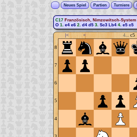
Neues Spiel
Partien
Turniere
C17
Französisch, Nimzowitsch-System 
O
1.
e4
e6
2.
d4
d5
3.
Sc3
Lb4
4.
e5
c5
|<
<
4...
c5
8
7
6
5
4
3