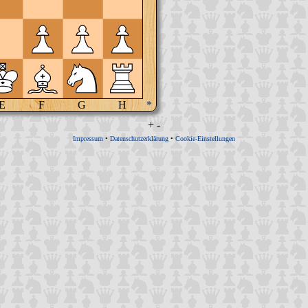
E
F
G
H
*
+
-
Impressum
•
Datenschutzerklärung
•
Cookie-Einstellungen