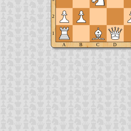
2
1
A
B
C
D