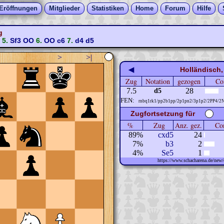
Eröffnungen
Mitglieder
Statistiken
Home
Forum
Hilfe
g
5.
Sf3
OO
6.
OO
c6
7.
d4
d5
>
>|
◀
Holländisch,
Zug
Notation
gezogen
Co
7.5
28
d5
FEN:
rnbq1rk1/pp2b1pp/2p1pn2/3p1p2/2PP4/2
Zugfortsetzung für
%
Zug
Anz. gez.
Com
89%
cxd5
24
7%
b3
2
4%
Se5
1
https://www.schacharena.de/ne