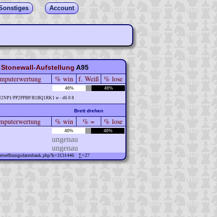
Sonstiges
Account
 Stonewall-Aufstellung
A95
mputerwertung
% win
f. Weiß
% lose
46%
46%
N2NP1/PP2PPBP/R1BQ1RK1 w - d6 0 8
Brett drehen
puterwertung
% win
% =
% lose
46%
46%
ungenau
ungenau
w/eroeffnungsdatenbank.php?k=3131446 ∑=27