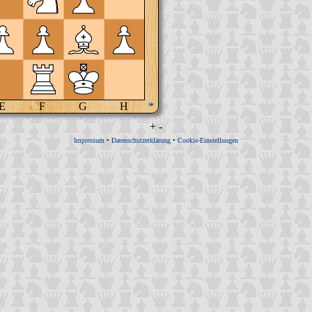
E
F
G
H
*
+
-
Impressum
•
Datenschutzerklärung
•
Cookie-Einstellungen