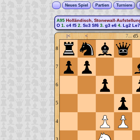
Neues Spiel
Partien
Turniere
A95
Holländisch, Stonewall-Aufstellun
O
1.
c4
f5
2.
Sc3
Sf6
3.
g3
e6
4.
Lg2
Le7
|<
<
7...
d5
8
7
6
5
4
3