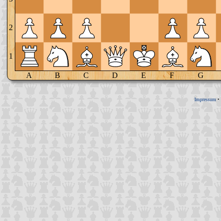
2
1
A
B
C
D
E
F
G
Impressum
•