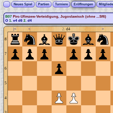
Neues Spiel
Partien
Turniere
Eröffnungen
Mitgliede
B07
Pirc-Ufimzew-Verteidigung, Jugoslawisch (ohne ...Sf6)
O
1.
e4
d6
2.
d4
|<
<
2.
d4
>
8
7
6
5
4
3