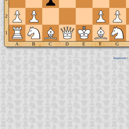
2
1
A
B
C
D
E
F
G
Impressum
•