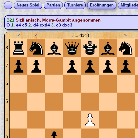
Neues Spiel
Partien
Turniere
Eröffnungen
Mitgliede
B21
Sizilianisch, Morra-Gambit angenommen
O
1.
e4
c5
2.
d4
cxd4
3.
c3
dxc3
|<
<
3...
dxc3
>
8
7
6
5
4
3