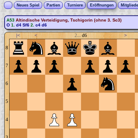
Neues Spiel
Partien
Turniere
Eröffnungen
Mitgliede
A53
Altindische Verteidigung, Tschigorin (ohne 3. Sc3)
O
1.
d4
Sf6
2.
c4
d6
|<
<
2...
d6
>
8
7
6
5
4
3