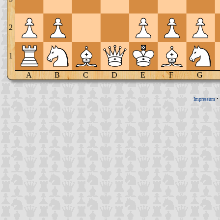
2
1
A
B
C
D
E
F
G
Impressum
•