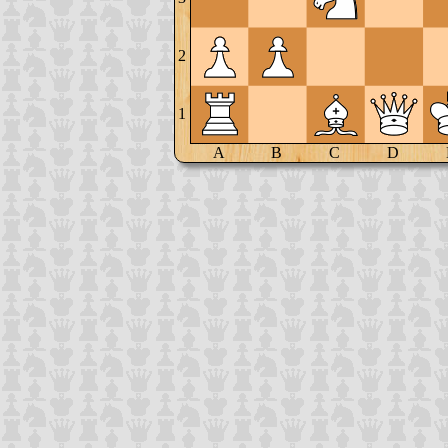
2
1
A
B
C
D