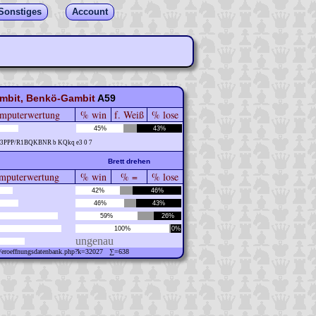
Sonstiges
Account
mbit, Benkö-Gambit
A59
mputerwertung
% win
f. Weiß
% lose
45%
43%
P3PPP/R1BQKBNR b KQkq e3 0 7
Brett drehen
puterwertung
% win
% =
% lose
42%
46%
46%
43%
59%
26%
100%
0%
ungenau
ew/eroeffnungsdatenbank.php?k=32027 ∑=638