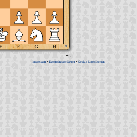
E
F
G
H
*
+
-
Impressum
•
Datenschutzerklärung
•
Cookie-Einstellungen