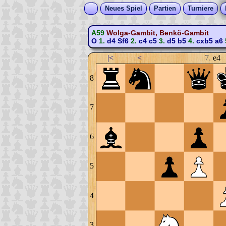
Neues Spiel
Partien
Turniere
A59
Wolga-Gambit, Benkö-Gambit
O
1.
d4
Sf6
2.
c4
c5
3.
d5
b5
4.
cxb5
a6
|<
<
7.
e4
8
7
6
5
4
3