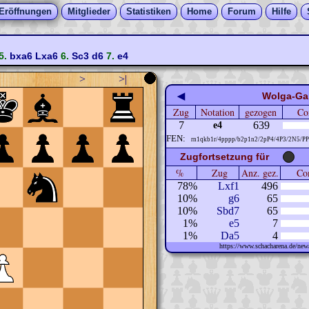
Eröffnungen
Mitglieder
Statistiken
Home
Forum
Hilfe
5.
bxa6
Lxa6
6.
Sc3
d6
7.
e4
>
>|
◀
Wolga-Ga
Zug
Notation
gezogen
Co
7
639
e4
FEN:
rn1qkb1r/4pppp/b2p1n2/2pP4/4P3/2N5/P
Zugfortsetzung für
%
Zug
Anz. gez.
Com
78%
Lxf1
496
10%
g6
65
10%
Sbd7
65
1%
e5
7
1%
Da5
4
https://www.schacharena.de/n