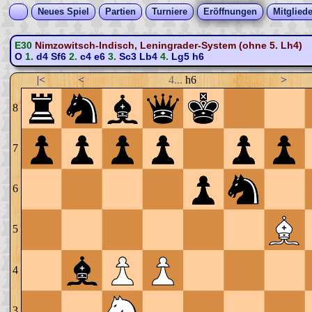
Neues Spiel
Partien
Turniere
Eröffnungen
Mitgliede
E30
Nimzowitsch-Indisch, Leningrader-System (ohne 5. Lh4)
O
1.
d4
Sf6
2.
c4
e6
3.
Sc3
Lb4
4.
Lg5
h6
|<
<
4...
h6
>
8
7
6
5
4
3