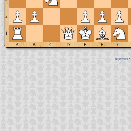
2
1
A
B
C
D
E
F
G
Impressum
•