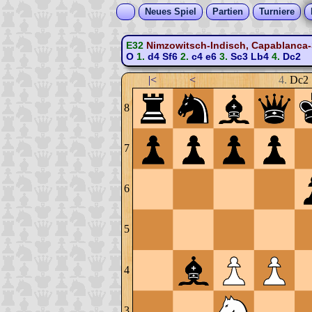
Neues Spiel
Partien
Turniere
E32
Nimzowitsch-Indisch, Capablanca-S
O
1.
d4
Sf6
2.
c4
e6
3.
Sc3
Lb4
4.
Dc2
|<
<
4.
Dc2
8
7
6
5
4
3