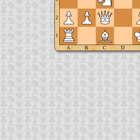
2
1
A
B
C
D