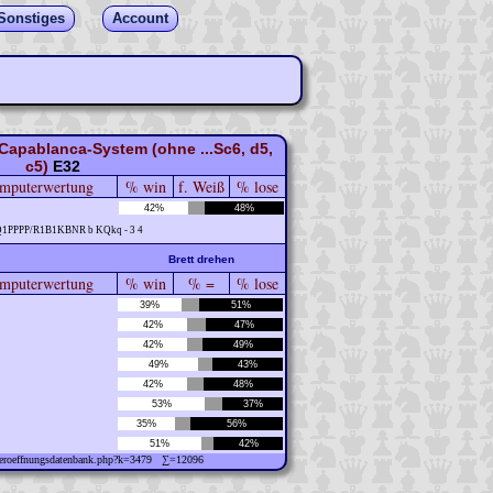
Sonstiges
Account
Capablanca-System (ohne ...Sc6, d5,
c5)
E32
mputerwertung
% win
f. Weiß
% lose
42%
48%
Q1PPPP/R1B1KBNR b KQkq - 3 4
Brett drehen
puterwertung
% win
% =
% lose
39%
51%
42%
47%
42%
49%
49%
43%
42%
48%
53%
37%
35%
56%
51%
42%
w/eroeffnungsdatenbank.php?k=3479 ∑=12096