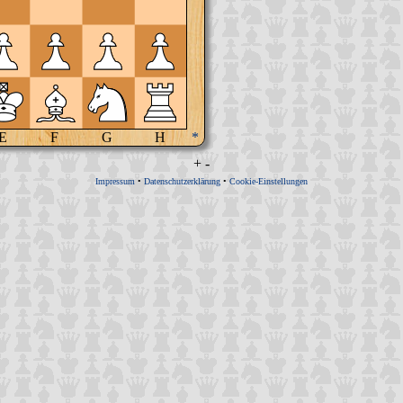
E
F
G
H
*
+
-
Impressum
•
Datenschutzerklärung
•
Cookie-Einstellungen