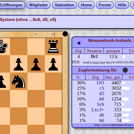
Eröffnungen
Mitglieder
Statistiken
Home
Forum
Hilfe
ystem (ohne ...Sc6, d5, c5)
>
>|
Nimzowitsch-Indisch, 
◀
Zug
Notation
gezogen
Co
4
13 k
Dc2
FEN:
rnbqk2r/pppp1ppp/4pn2/8/1bPP4/2N5/PP
Zugfortsetzung für
%
Zug
Anz. gez.
Com
36%
OO
4407
25%
c5
3032
17%
d5
2076
10%
b6
1254
6%
Sc6
715
3%
Lxc3+
333
1%
d6
120
1%
h6
74
https://www.schacharena.de/ne