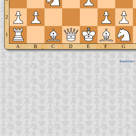
2
1
A
B
C
D
E
F
G
Impressum
•