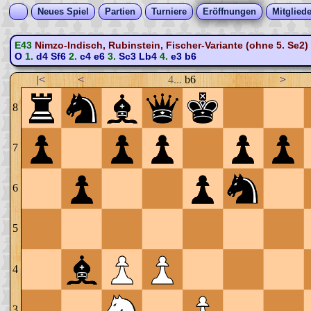
Neues Spiel
Partien
Turniere
Eröffnungen
Mitgliede
E43
Nimzo-Indisch, Rubinstein, Fischer-Variante (ohne 5. Se2)
O
1.
d4
Sf6
2.
c4
e6
3.
Sc3
Lb4
4.
e3
b6
|<
<
4...
b6
>
8
7
6
5
4
3