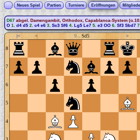
Neues Spiel
Partien
Turniere
Eröffnungen
Mitgliede
D67
abgel. Damengambit, Orthodox, Capablanca-System (o.10.
O
1.
d4
d5
2.
c4
e6
3.
Sc3
Sf6
4.
Lg5
Le7
5.
e3
OO
6.
Sf3
Sbd7
7
|<
<
9...
Sd5
>
8
7
6
5
4
3