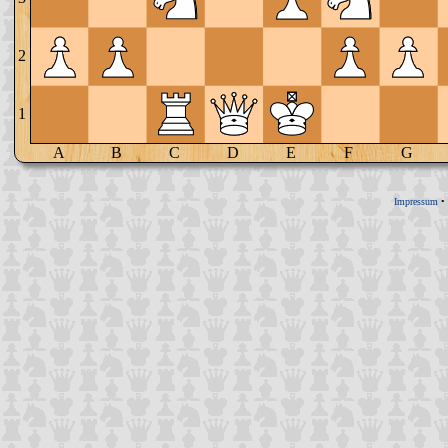
2
1
A
B
C
D
E
F
G
Impressum
•