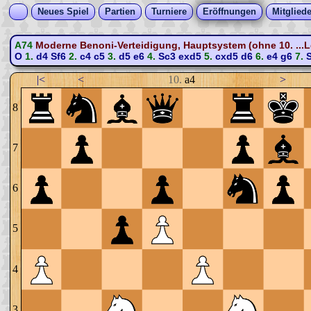
Neues Spiel
Partien
Turniere
Eröffnungen
Mitgliede
A74
Moderne Benoni-Verteidigung, Hauptsystem (ohne 10. ...L
O
1.
d4
Sf6
2.
c4
c5
3.
d5
e6
4.
Sc3
exd5
5.
cxd5
d6
6.
e4
g6
7.
S
|<
<
10.
a4
>
8
7
6
5
4
3