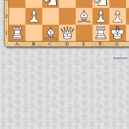
2
1
A
B
C
D
E
F
G
Impressum
•