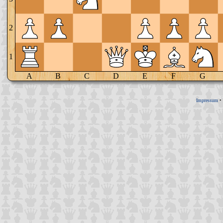
2
1
A
B
C
D
E
F
G
Impressum
•