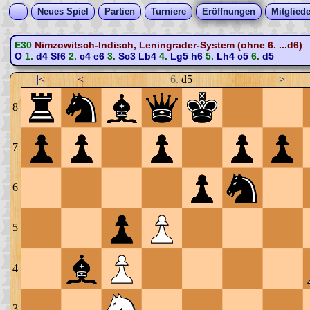
Neues Spiel
Partien
Turniere
Eröffnungen
Mitgliede
E30
Nimzowitsch-Indisch, Leningrader-System (ohne 6. ...d6)
O
1.
d4
Sf6
2.
c4
e6
3.
Sc3
Lb4
4.
Lg5
h6
5.
Lh4
c5
6.
d5
|<
<
6.
d5
>
8
7
6
5
4
3