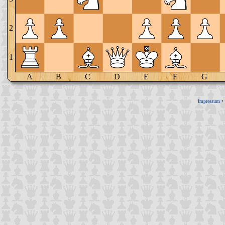
2
1
A
B
C
D
E
F
G
Impressum
•