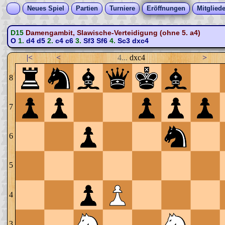
Neues Spiel
Partien
Turniere
Eröffnungen
Mitgliede
D15
Damengambit, Slawische-Verteidigung (ohne 5. a4)
O
1.
d4
d5
2.
c4
c6
3.
Sf3
Sf6
4.
Sc3
dxc4
|<
<
4...
dxc4
>
8
7
6
5
4
3