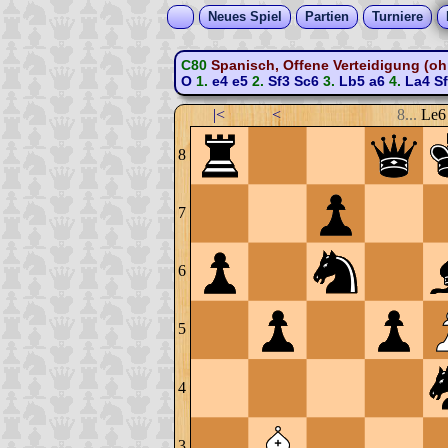
Neues Spiel
Partien
Turniere
C80
Spanisch, Offene Verteidigung (ohn
O
1.
e4
e5
2.
Sf3
Sc6
3.
Lb5
a6
4.
La4
S
|<
<
8...
Le6
8
7
6
5
4
3