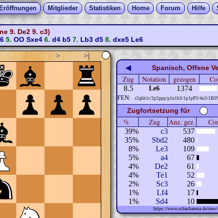
Eröffnungen
Mitglieder
Statistiken
Home
Forum
Hilfe
e 9. De2 9. c3)
f6
5.
OO
Sxe4
6.
d4
b5
7.
Lb3
d5
8.
dxe5
Le6
>
>|
◀
Spanisch, Offene Ve
Zug
Notation
gezogen
Co
8.5
1374
Le6
FEN:
r2qkb1r/2p2ppp/p1n1b3/1p1pP3/4n3/1B3
Zugfortsetzung für
%
Zug
Anz. gez.
Com
39%
c3
537
35%
Sbd2
480
8%
Le3
109
5%
a4
67
4%
De2
61
4%
Te1
52
2%
Sc3
26
1%
Lf4
17
1%
Sd4
10
https://www.schacharena.de/ne