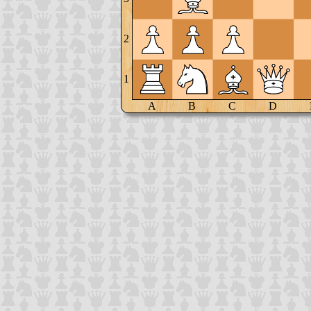
2
1
A
B
C
D