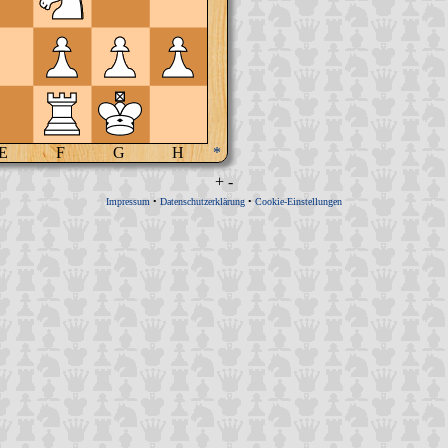
E
F
G
H
*
+
-
Impressum
•
Datenschutzerklärung
•
Cookie-Einstellungen