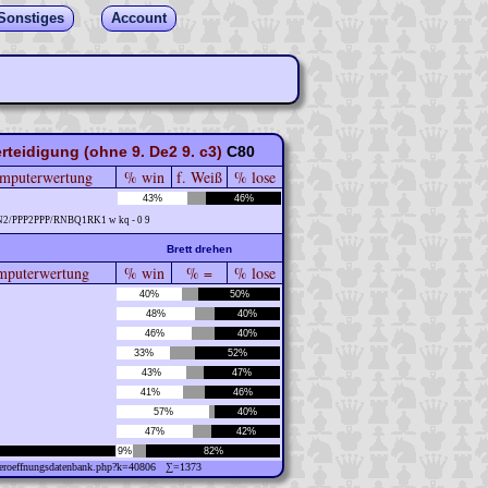
Sonstiges
Account
rteidigung (ohne 9. De2 9. c3)
C80
mputerwertung
% win
f. Weiß
% lose
43%
46%
N2/PPP2PPP/RNBQ1RK1 w kq - 0 9
Brett drehen
puterwertung
% win
% =
% lose
40%
50%
48%
40%
46%
40%
33%
52%
43%
47%
41%
46%
57%
40%
47%
42%
9%
82%
w/eroeffnungsdatenbank.php?k=40806 ∑=1373