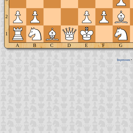
2
1
A
B
C
D
E
F
G
Impressum
•