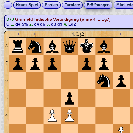
Neues Spiel
Partien
Turniere
Eröffnungen
Mitgliede
D70
Grünfeld-Indische Verteidigung (ohne 4. ...Lg7)
O
1.
d4
Sf6
2.
c4
g6
3.
g3
d5
4.
Lg2
|<
<
4.
Lg2
>
8
7
6
5
4
3