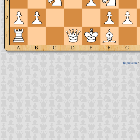
2
1
A
B
C
D
E
F
G
Impressum
•