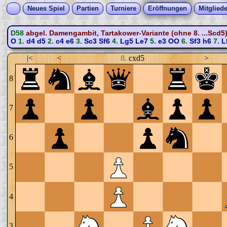
Neues Spiel
Partien
Turniere
Eröffnungen
Mitgliede
D58
abgel. Damengambit, Tartakower-Variante (ohne 8. ...Scd5
O
1.
d4
d5
2.
c4
e6
3.
Sc3
Sf6
4.
Lg5
Le7
5.
e3
OO
6.
Sf3
h6
7.
L
|<
<
8.
cxd5
>
8
7
6
5
4
3