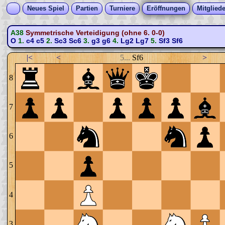
Neues Spiel
Partien
Turniere
Eröffnungen
Mitgliede
A38
Symmetrische Verteidigung (ohne 6. 0-0)
O
1.
c4
c5
2.
Sc3
Sc6
3.
g3
g6
4.
Lg2
Lg7
5.
Sf3
Sf6
|<
<
5...
Sf6
>
8
7
6
5
4
3