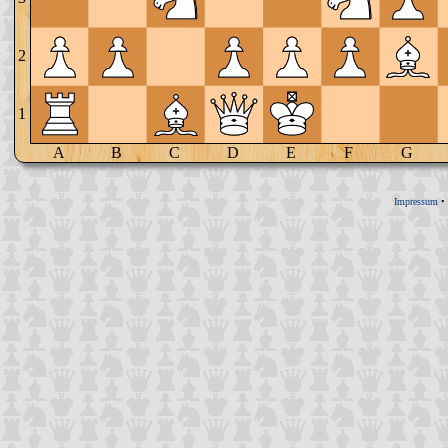
2
1
A
B
C
D
E
F
G
Impressum
•