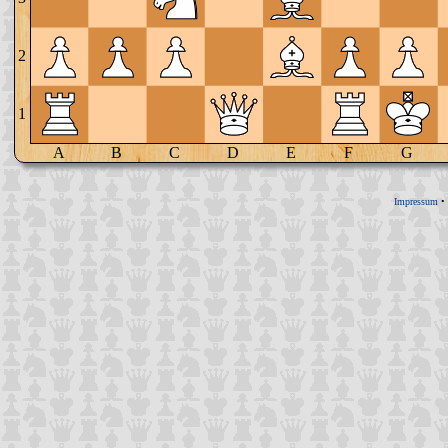
2
1
A
B
C
D
E
F
G
Impressum
•