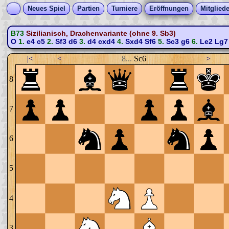
Neues Spiel
Partien
Turniere
Eröffnungen
Mitgliede
B73
Sizilianisch, Drachenvariante (ohne 9. Sb3)
O
1.
e4
c5
2.
Sf3
d6
3.
d4
cxd4
4.
Sxd4
Sf6
5.
Sc3
g6
6.
Le2
Lg7
|<
<
8...
Sc6
>
8
7
6
5
4
3