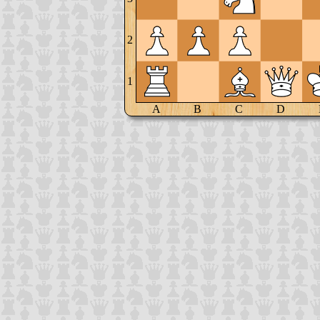
2
1
A
B
C
D