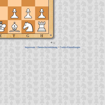
E
F
G
H
*
+
-
Impressum
•
Datenschutzerklärung
•
Cookie-Einstellungen