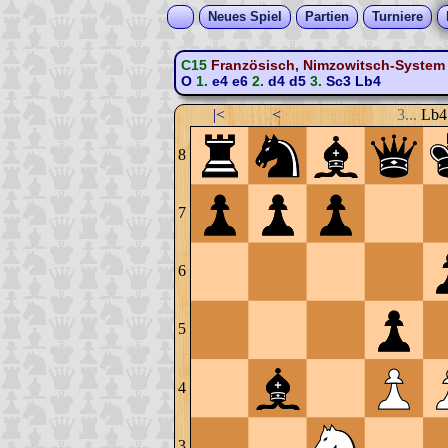
Neues Spiel
Partien
Turniere
C15
Französisch, Nimzowitsch-System 
O
1.
e4
e6
2.
d4
d5
3.
Sc3
Lb4
|<
<
3...
Lb4
8
7
6
5
4
3