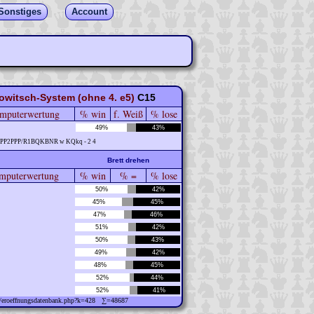
Sonstiges
Account
owitsch-System (ohne 4. e5)
C15
mputerwertung
% win
f. Weiß
% lose
49%
43%
PPP2PPP/R1BQKBNR w KQkq - 2 4
Brett drehen
puterwertung
% win
% =
% lose
50%
42%
45%
45%
47%
46%
51%
42%
50%
43%
49%
42%
48%
45%
52%
44%
52%
41%
ew/eroeffnungsdatenbank.php?k=428 ∑=48687