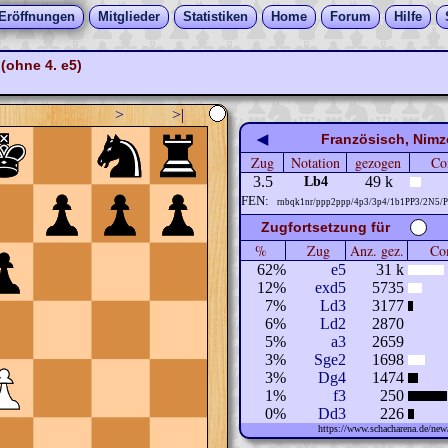
Eröffnungen
Mitglieder
Statistiken
Home
Forum
Hilfe
(ohne 4. e5)
>
>|
◀
Französisch, Nimz
Zug
Notation
gezogen
Co
3.5
49 k
Lb4
FEN:
rnbqk1nr/ppp2ppp/4p3/3p4/1b1PP3/2N5/
Zugfortsetzung für
%
Zug
Anz. gez.
Com
62%
e5
31 k
12%
exd5
5735
7%
Ld3
3177
6%
Ld2
2870
5%
a3
2659
3%
Sge2
1698
3%
Dg4
1474
1%
f3
250
0%
Dd3
226
https://www.schacharena.de/n