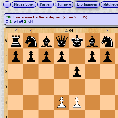
Neues Spiel
Partien
Turniere
Eröffnungen
Mitgliede
C00
Französische Verteidigung (ohne 2. ...d5)
O
1.
e4
e6
2.
d4
|<
<
2.
d4
>
8
7
6
5
4
3