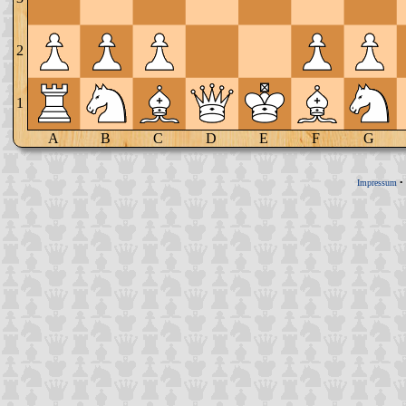
2
1
A
B
C
D
E
F
G
Impressum
•