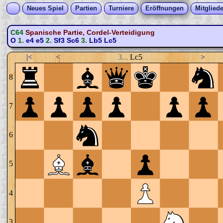
Neues Spiel
Partien
Turniere
Eröffnungen
Mitgliede
C64
Spanische Partie, Cordel-Verteidigung
O
1.
e4
e5
2.
Sf3
Sc6
3.
Lb5
Lc5
|<
<
3...
Lc5
>
8
7
6
5
4
3