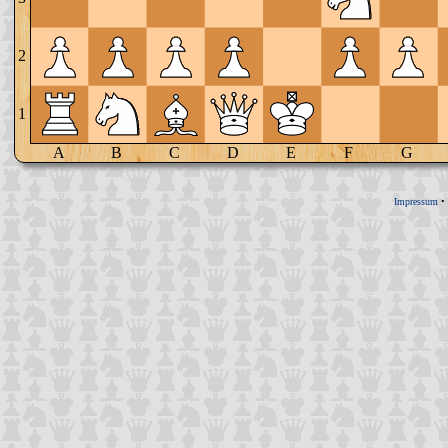
2
1
A
B
C
D
E
F
G
Impressum
•