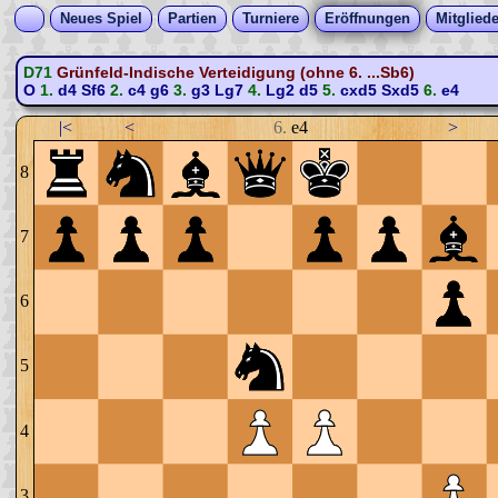
Neues Spiel
Partien
Turniere
Eröffnungen
Mitgliede
D71
Grünfeld-Indische Verteidigung (ohne 6. ...Sb6)
O
1.
d4
Sf6
2.
c4
g6
3.
g3
Lg7
4.
Lg2
d5
5.
cxd5
Sxd5
6.
e4
|<
<
6.
e4
>
8
7
6
5
4
3