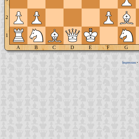
2
1
A
B
C
D
E
F
G
Impressum
•