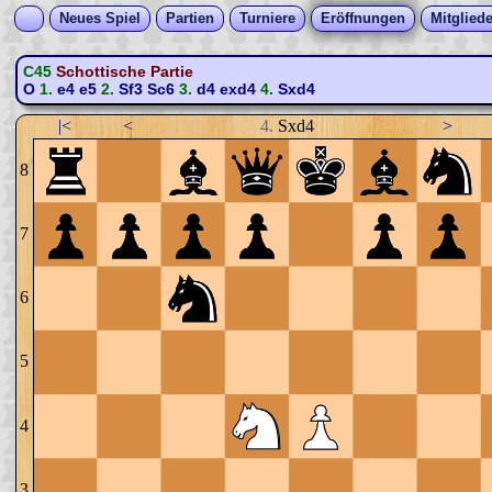
Neues Spiel
Partien
Turniere
Eröffnungen
Mitgliede
C45
Schottische Partie
O
1.
e4
e5
2.
Sf3
Sc6
3.
d4
exd4
4.
Sxd4
|<
<
4.
Sxd4
>
8
7
6
5
4
3