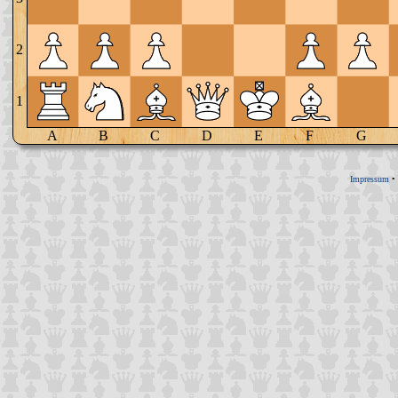
2
1
A
B
C
D
E
F
G
Impressum
•