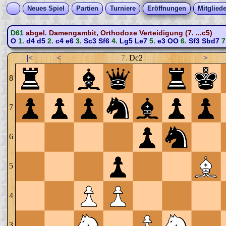
Neues Spiel
Partien
Turniere
Eröffnungen
Mitgliede
D61
abgel. Damengambit, Orthodoxe Verteidigung (7. ...c5)
O
1.
d4
d5
2.
c4
e6
3.
Sc3
Sf6
4.
Lg5
Le7
5.
e3
OO
6.
Sf3
Sbd7
7
|<
<
7.
Dc2
>
8
7
6
5
4
3