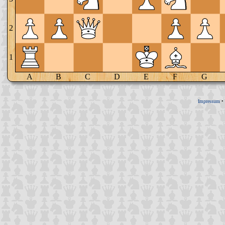
2
1
A
B
C
D
E
F
G
Impressum
•