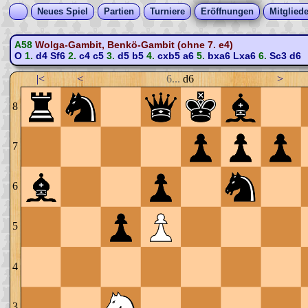
Neues Spiel
Partien
Turniere
Eröffnungen
Mitgliede
A58
Wolga-Gambit, Benkö-Gambit (ohne 7. e4)
O
1.
d4
Sf6
2.
c4
c5
3.
d5
b5
4.
cxb5
a6
5.
bxa6
Lxa6
6.
Sc3
d6
|<
<
6...
d6
>
8
7
6
5
4
3