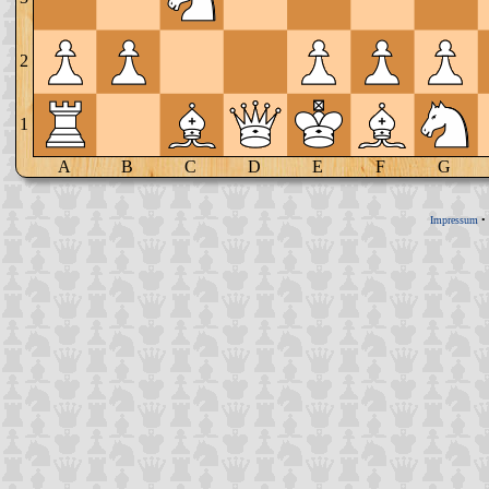
2
1
A
B
C
D
E
F
G
Impressum
•