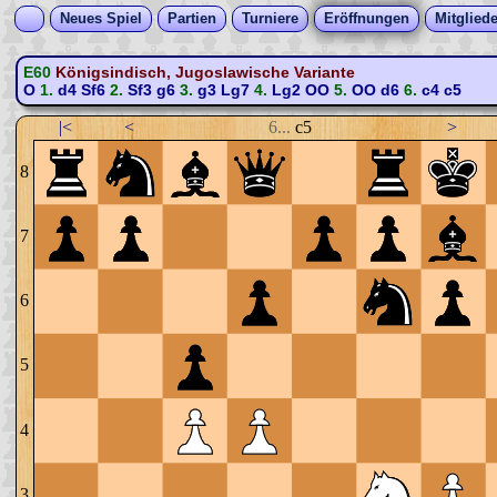
Neues Spiel
Partien
Turniere
Eröffnungen
Mitgliede
E60
Königsindisch, Jugoslawische Variante
O
1.
d4
Sf6
2.
Sf3
g6
3.
g3
Lg7
4.
Lg2
OO
5.
OO
d6
6.
c4
c5
|<
<
6...
c5
>
8
7
6
5
4
3