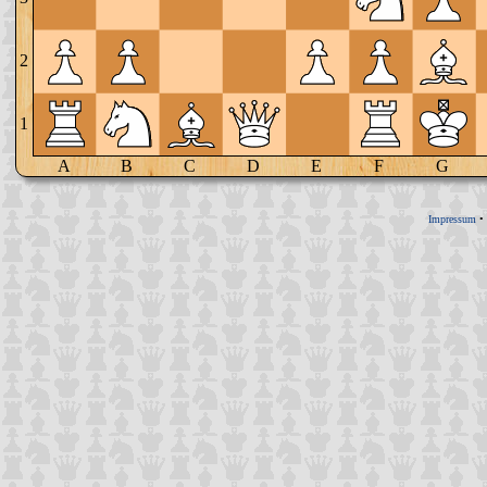
2
1
A
B
C
D
E
F
G
Impressum
•