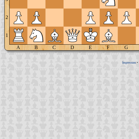
2
1
A
B
C
D
E
F
G
Impressum
•