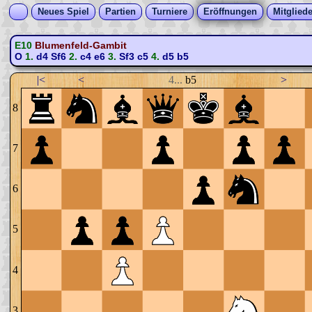
Neues Spiel
Partien
Turniere
Eröffnungen
Mitgliede
E10
Blumenfeld-Gambit
O
1.
d4
Sf6
2.
c4
e6
3.
Sf3
c5
4.
d5
b5
|<
<
4...
b5
>
8
7
6
5
4
3