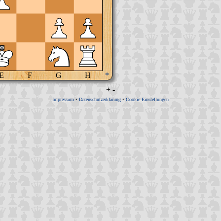
E
F
G
H
*
+
-
Impressum
•
Datenschutzerklärung
•
Cookie-Einstellungen