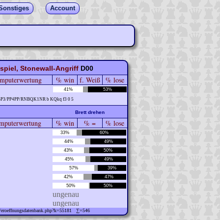
Sonstiges
Account
iel, Stonewall-Angriff
D00
mputerwertung
% win
f. Weiß
% lose
41%
53%
BP3/PP4PP/RNBQK1NR b KQkq f3 0 5
Brett drehen
puterwertung
% win
% =
% lose
33%
60%
44%
49%
43%
50%
45%
49%
57%
39%
42%
47%
50%
50%
ungenau
ungenau
ew/eroeffnungsdatenbank.php?k=55181 ∑=546