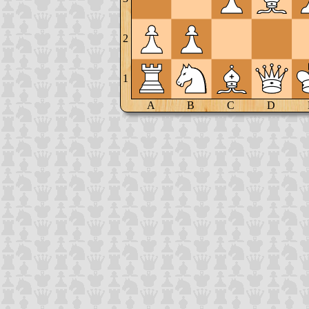
2
1
A
B
C
D