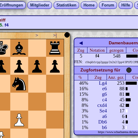
Eröffnungen
Mitglieder
Statistiken
Home
Forum
Hilfe
iff
5.
f4
>
>|
◀
Damenbauernsp
Zug
Notation
gezogen
Co
5
548
f4
FEN:
r1bqkb1r/pp2pppp/2n2n2/2pp4/3P1P2/2P
Zugfortsetzung für
%
Zug
Anz. gez.
Com
46%
Lg4
253
16%
e6
88
15%
g6
81
8%
c4
45
8%
cxd4
42
3%
Se4
17
1%
a6
6
1%
Db6
4
1%
b6
3
https://www.schacharena.de/n