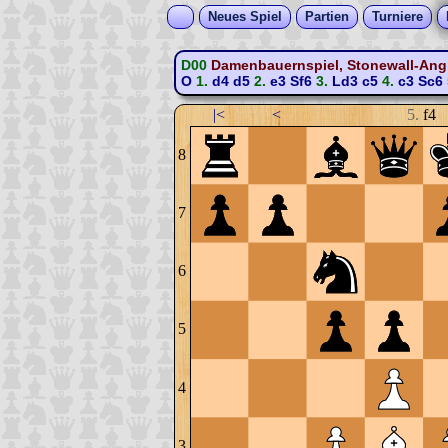
Neues Spiel
Partien
Turniere
D00
Damenbauernspiel, Stonewall-Angr
O
1.
d4
d5
2.
e3
Sf6
3.
Ld3
c5
4.
c3
Sc6
|<
<
5.
f4
8
7
6
5
4
3