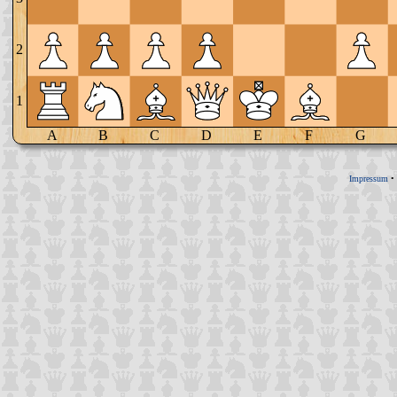
2
1
A
B
C
D
E
F
G
Impressum
•