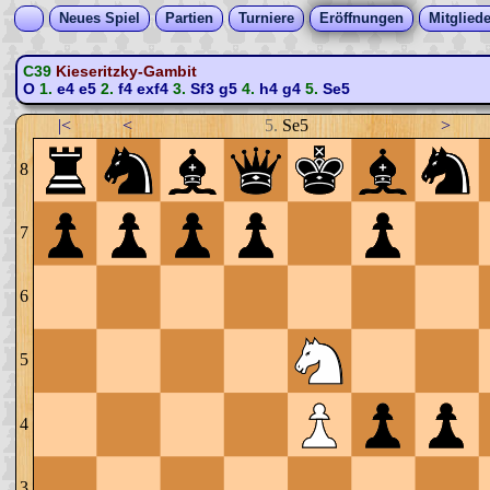
Neues Spiel
Partien
Turniere
Eröffnungen
Mitgliede
C39
Kieseritzky-Gambit
O
1.
e4
e5
2.
f4
exf4
3.
Sf3
g5
4.
h4
g4
5.
Se5
|<
<
5.
Se5
>
8
7
6
5
4
3