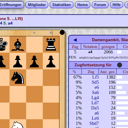
Eröffnungen
Mitglieder
Statistiken
Home
Forum
Hilfe
e 5. ...Lf5)
4
5.
a4
>
>|
◀
Damengambit, Slawi
Zug
Notation
gezogen
Co
5
2066
a4
FEN:
rnbqkb1r/pp2pppp/2p2n2/8/P1pP4/2N2N2
Zugfortsetzung für
%
Zug
Anz. gez.
Com
67%
Lf5
1382
9%
Sd5
196
7%
e6
152
5%
Sa6
109
4%
Lg4
79
2%
Ld7
32
1%
Da5
24
1%
a6
21
1%
Le6
19
1%
Sbd7
12