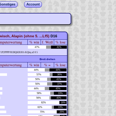
Sonstiges
Account
sch, Alapin (ohne 5. ...Lf5)
D16
mputerwertung
% win
f. Weiß
% lose
47%
41%
/1P2PPPP/R1BQKB1R b KQkq a3 0 5
Brett drehen
puterwertung
% win
% =
% lose
44%
44%
57%
36%
50%
41%
50%
37%
44%
45%
58%
33%
56%
40%
82%
18%
62%
33%
75%
25%