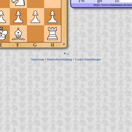
1%
g6
11
https://www.schacharena.de/n
E
F
G
H
*
+
-
Impressum
•
Datenschutzerklärung
•
Cookie-Einstellungen