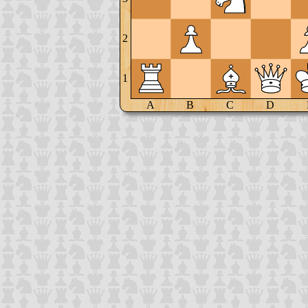
2
1
A
B
C
D