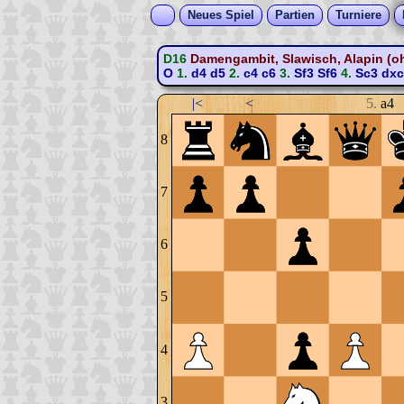
Neues Spiel
Partien
Turniere
D16
Damengambit, Slawisch, Alapin (ohn
O
1.
d4
d5
2.
c4
c6
3.
Sf3
Sf6
4.
Sc3
dxc
|<
<
5.
a4
8
7
6
5
4
3