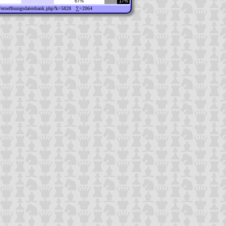
67%
17%
ew/eroeffnungsdatenbank.php?k=5828 ∑=2064