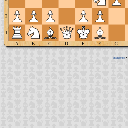
2
1
A
B
C
D
E
F
G
Impressum
•