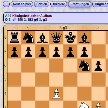
Neues Spiel
Partien
Turniere
Eröffnungen
Mitgliede
A49
Königsindischer Aufbau
O
1.
d4
Sf6
2.
Sf3
g6
3.
g3
|<
<
3.
g3
>
8
7
6
5
4
3