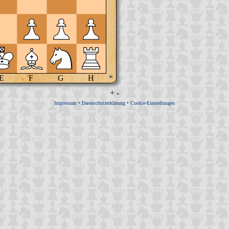
E
F
G
H
*
+
-
Impressum
•
Datenschutzerklärung
•
Cookie-Einstellungen