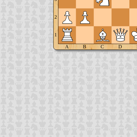
2
1
A
B
C
D