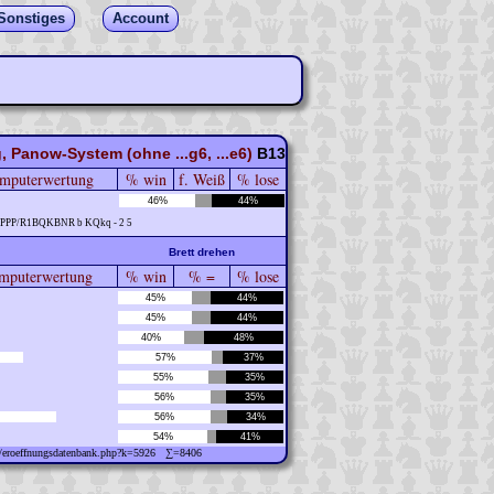
Sonstiges
Account
 Panow-System (ohne ...g6, ...e6)
B13
mputerwertung
% win
f. Weiß
% lose
46%
44%
3PPP/R1BQKBNR b KQkq - 2 5
Brett drehen
puterwertung
% win
% =
% lose
45%
44%
45%
44%
40%
48%
57%
37%
55%
35%
56%
35%
56%
34%
54%
41%
ew/eroeffnungsdatenbank.php?k=5926 ∑=8406