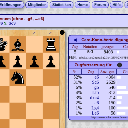
Eröffnungen
Mitglieder
Statistiken
Home
Forum
Hilfe
tem (ohne ...g6, ...e6)
f6
5.
Sc3
>
>|
◀
Caro-Kann-Verteidigung,
Zug
Notation
gezogen
Co
5
8408
Sc3
FEN:
rnbqkb1r/pp2pppp/5n2/3p4/2PP4/2N5/PP
Zugfortsetzung für
%
Zug
Anz. gez.
Com
52%
e6
4364
31%
Sc6
2629
6%
g6
546
4%
Lf5
312
3%
dxc4
214
2%
a6
150
1%
Lg4
100
1%
Le6
58
https://www.schacharena.de/n