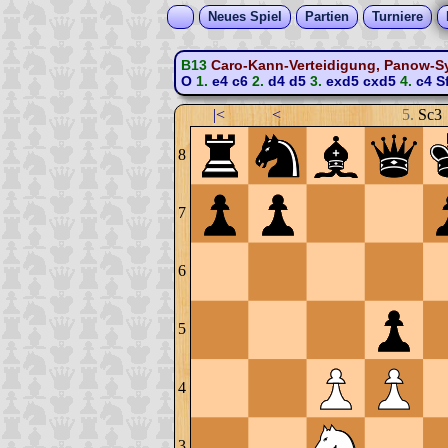
Neues Spiel
Partien
Turniere
B13
Caro-Kann-Verteidigung, Panow-Sys
O
1.
e4
c6
2.
d4
d5
3.
exd5
cxd5
4.
c4
S
|<
<
5.
Sc3
8
7
6
5
4
3