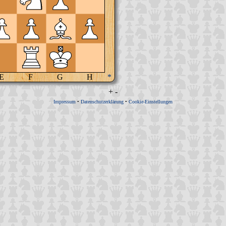
E
F
G
H
*
+
-
Impressum
•
Datenschutzerklärung
•
Cookie-Einstellungen