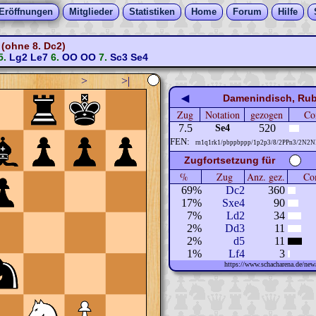
Eröffnungen
Mitglieder
Statistiken
Home
Forum
Hilfe
(ohne 8. Dc2)
5.
Lg2
Le7
6.
OO
OO
7.
Sc3
Se4
>
>|
◀
Damenindisch, Rubi
Zug
Notation
gezogen
Co
7.5
520
Se4
FEN:
rn1q1rk1/pbppbppp/1p2p3/8/2PPn3/2N2N
Zugfortsetzung für
%
Zug
Anz. gez.
Com
69%
Dc2
360
17%
Sxe4
90
7%
Ld2
34
2%
Dd3
11
2%
d5
11
1%
Lf4
3
https://www.schacharena.de/n