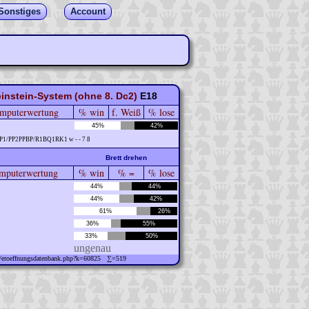
Sonstiges
Account
nstein-System (ohne 8. Dc2)
E18
mputerwertung
% win
f. Weiß
% lose
45%
42%
P1/PP2PPBP/R1BQ1RK1 w - - 7 8
Brett drehen
puterwertung
% win
% =
% lose
44%
44%
44%
42%
61%
26%
36%
55%
33%
50%
ungenau
ew/eroeffnungsdatenbank.php?k=60825 ∑=519