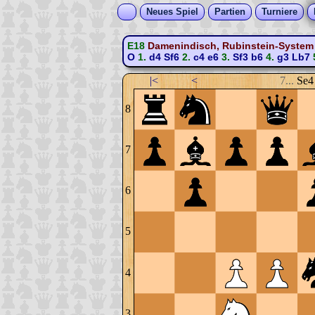
Neues Spiel
Partien
Turniere
E18
Damenindisch, Rubinstein-System 
O
1.
d4
Sf6
2.
c4
e6
3.
Sf3
b6
4.
g3
Lb7
|<
<
7...
Se4
8
7
6
5
4
3