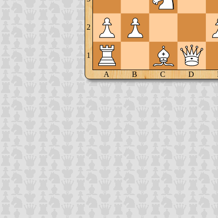
2
1
A
B
C
D