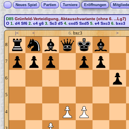
Neues Spiel
Partien
Turniere
Eröffnungen
Mitgliede
D85
Grünfeld-Verteidigung, Abtauschvariante (ohne 6. ...Lg7)
O
1.
d4
Sf6
2.
c4
g6
3.
Sc3
d5
4.
cxd5
Sxd5
5.
e4
Sxc3
6.
bxc3
|<
<
6.
bxc3
>
8
7
6
5
4
3