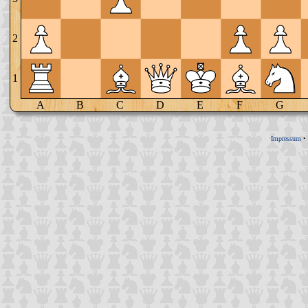
2
1
A
B
C
D
E
F
G
Impressum
•