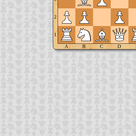
2
1
A
B
C
D