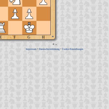
E
F
G
H
*
+
-
Impressum
•
Datenschutzerklärung
•
Cookie-Einstellungen