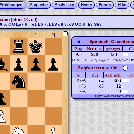
Eröffnungen
Mitglieder
Statistiken
Home
Forum
Hilfe
stem (ohne 10. d4)
f6
5.
OO
Le7
6.
Te1
b5
7.
Lb3
d6
8.
c3
OO
9.
h3
Sb8
>
>|
◀
Spanisch, Geschlosse
Zug
Notation
gezogen
Co
9.5
323
Sb8
FEN:
rnbq1rk1/2p1bppp/p2p1n2/1p2p3/4P3/1B
Zugfortsetzung für
%
Zug
Anz. gez.
Com
93%
d4
300
4%
d3
12
3%
a4
9
https://www.schacharena.de/n