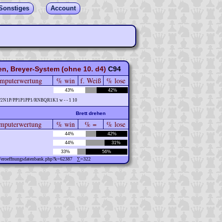
Sonstiges
Account
n, Breyer-System (ohne 10. d4)
C94
mputerwertung
% win
f. Weiß
% lose
43%
42%
P2N1P/PP1P1PP1/RNBQR1K1 w - - 1 10
Brett drehen
puterwertung
% win
% =
% lose
44%
42%
44%
31%
33%
56%
ew/eroeffnungsdatenbank.php?k=62387 ∑=322