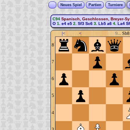
Neues Spiel
Partien
Turniere
C94
Spanisch, Geschlossen, Breyer-Sy
O
1.
e4
e5
2.
Sf3
Sc6
3.
Lb5
a6
4.
La4
S
|<
<
9...
Sb8
8
7
6
5
4
3