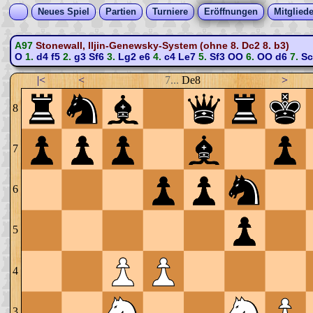
Neues Spiel
Partien
Turniere
Eröffnungen
Mitgliede
A97
Stonewall, Iljin-Genewsky-System (ohne 8. Dc2 8. b3)
O
1.
d4
f5
2.
g3
Sf6
3.
Lg2
e6
4.
c4
Le7
5.
Sf3
OO
6.
OO
d6
7.
Sc
|<
<
7...
De8
>
8
7
6
5
4
3