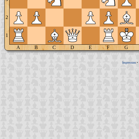
2
1
A
B
C
D
E
F
G
Impressum
•