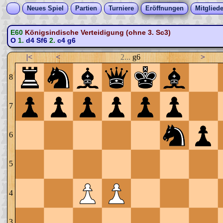
Neues Spiel
Partien
Turniere
Eröffnungen
Mitgliede
E60
Königsindische Verteidigung (ohne 3. Sc3)
O
1.
d4
Sf6
2.
c4
g6
|<
<
2...
g6
>
8
7
6
5
4
3