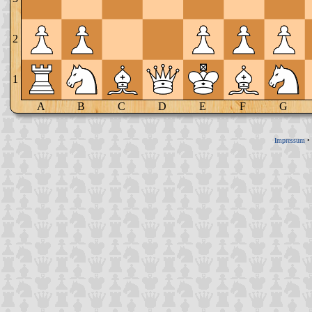
2
1
A
B
C
D
E
F
G
Impressum
•