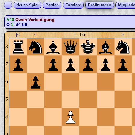
Neues Spiel
Partien
Turniere
Eröffnungen
Mitgliede
A40
Owen Verteidigung
O
1.
d4
b6
|<
<
1...
b6
>
8
7
6
5
4
3