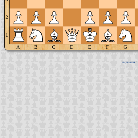
2
1
A
B
C
D
E
F
G
Impressum
•