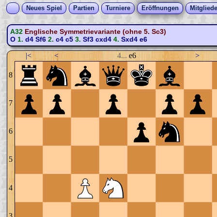
Neues Spiel
Partien
Turniere
Eröffnungen
Mitgliede
A32
Englische Symmetrievariante (ohne 5. Sc3)
O
1.
d4
Sf6
2.
c4
c5
3.
Sf3
cxd4
4.
Sxd4
e6
|<
<
4...
e6
>
8
7
6
5
4
3