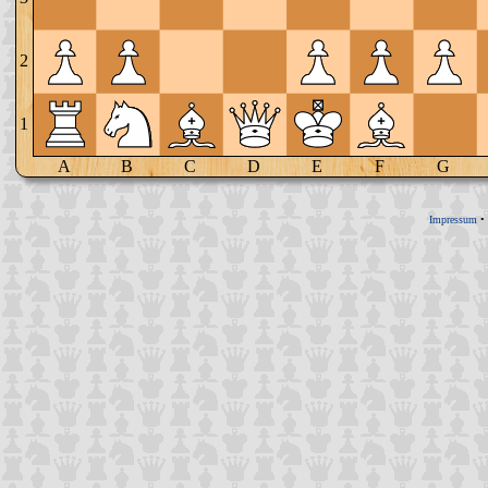
2
1
A
B
C
D
E
F
G
Impressum
•