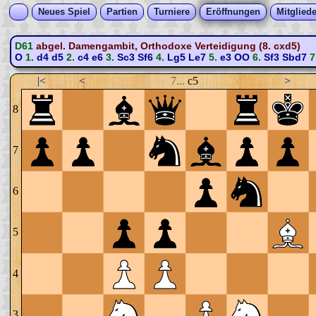
Neues Spiel
Partien
Turniere
Eröffnungen
Mitgliede
D61
abgel. Damengambit, Orthodoxe Verteidigung (8. cxd5)
O
1.
d4
d5
2.
c4
e6
3.
Sc3
Sf6
4.
Lg5
Le7
5.
e3
OO
6.
Sf3
Sbd7
7
|<
<
7...
c5
>
8
7
6
5
4
3