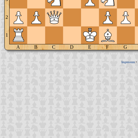
2
1
A
B
C
D
E
F
G
Impressum
•