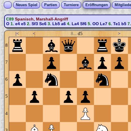
Neues Spiel
Partien
Turniere
Eröffnungen
Mitgliede
C89
Spanisch, Marshall-Angriff
O
1.
e4
e5
2.
Sf3
Sc6
3.
Lb5
a6
4.
La4
Sf6
5.
OO
Le7
6.
Te1
b5
7
|<
<
8...
d5
>
8
7
6
5
4
3