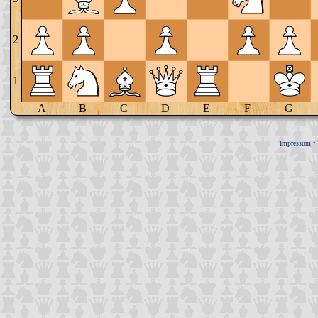
2
1
A
B
C
D
E
F
G
Impressum
•