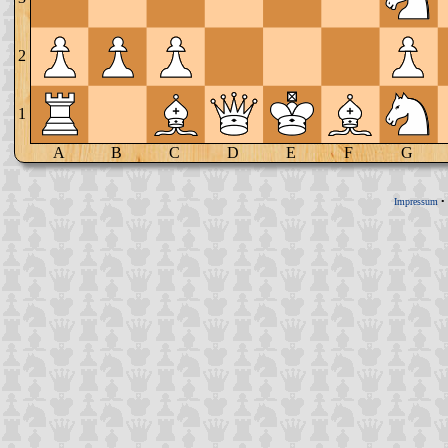
2
1
A
B
C
D
E
F
G
Impressum
•