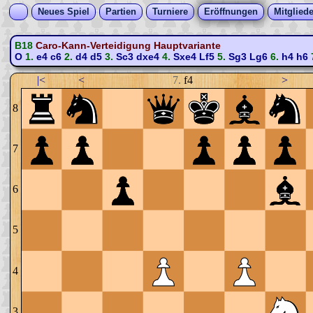
Neues Spiel
Partien
Turniere
Eröffnungen
Mitgliede
B18
Caro-Kann-Verteidigung Hauptvariante
O
1.
e4
c6
2.
d4
d5
3.
Sc3
dxe4
4.
Sxe4
Lf5
5.
Sg3
Lg6
6.
h4
h6
|<
<
7.
f4
>
8
7
6
5
4
3