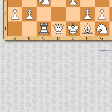
2
1
A
B
C
D
E
F
G
Impressum
•