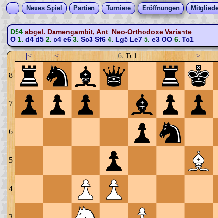
Neues Spiel
Partien
Turniere
Eröffnungen
Mitgliede
D54
abgel. Damengambit, Anti Neo-Orthodoxe Variante
O
1.
d4
d5
2.
c4
e6
3.
Sc3
Sf6
4.
Lg5
Le7
5.
e3
OO
6.
Tc1
|<
<
6.
Tc1
>
8
7
6
5
4
3