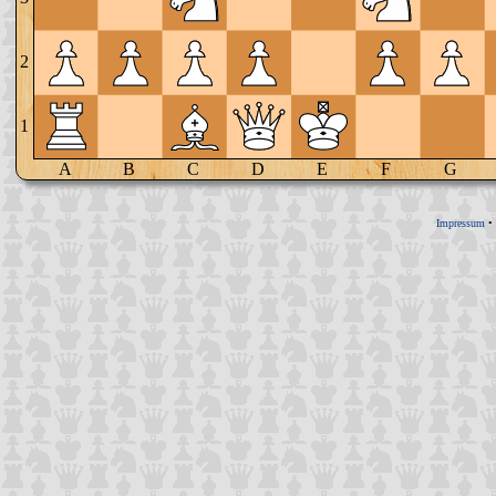
2
1
A
B
C
D
E
F
G
Impressum
•