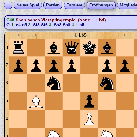
Neues Spiel
Partien
Turniere
Eröffnungen
Mitgliede
C48
Spanisches Vierspringerspiel (ohne ... Lb4)
O
1.
e4
e5
2.
Sf3
Sf6
3.
Sc3
Sc6
4.
Lb5
|<
<
4.
Lb5
>
8
7
6
5
4
3