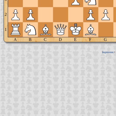
2
1
A
B
C
D
E
F
G
Impressum
•