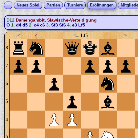
Neues Spiel
Partien
Turniere
Eröffnungen
Mitgliede
D12
Damengambit, Slawische-Verteidigung
O
1.
d4
d5
2.
c4
c6
3.
Sf3
Sf6
4.
e3
Lf5
|<
<
4...
Lf5
>
8
7
6
5
4
3