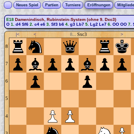
Neues Spiel
Partien
Turniere
Eröffnungen
Mitgliede
E18
Damenindisch, Rubinstein-System (ohne 9. Dxc3)
O
1.
d4
Sf6
2.
c4
e6
3.
Sf3
b6
4.
g3
Lb7
5.
Lg2
Le7
6.
OO
OO
7.
|<
<
8...
Sxc3
>
8
7
6
5
4
3