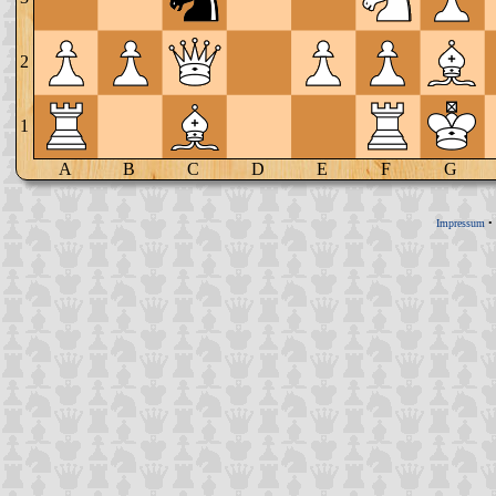
2
1
A
B
C
D
E
F
G
Impressum
•