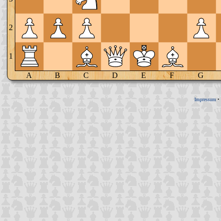
2
1
A
B
C
D
E
F
G
Impressum
•