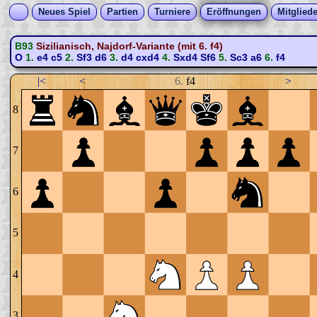
Neues Spiel
Partien
Turniere
Eröffnungen
Mitgliede
B93
Sizilianisch, Najdorf-Variante (mit 6. f4)
O
1.
e4
c5
2.
Sf3
d6
3.
d4
cxd4
4.
Sxd4
Sf6
5.
Sc3
a6
6.
f4
|<
<
6.
f4
>
8
7
6
5
4
3