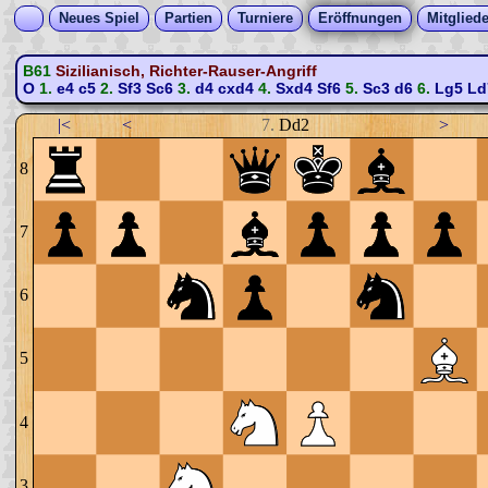
Neues Spiel
Partien
Turniere
Eröffnungen
Mitgliede
B61
Sizilianisch, Richter-Rauser-Angriff
O
1.
e4
c5
2.
Sf3
Sc6
3.
d4
cxd4
4.
Sxd4
Sf6
5.
Sc3
d6
6.
Lg5
Ld
|<
<
7.
Dd2
>
8
7
6
5
4
3