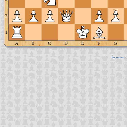
2
1
A
B
C
D
E
F
G
Impressum
•